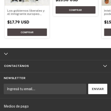
Los gobiernos liberales y
Intel
el inmigrante europeo
pod
(1853 -1930)
$17.79 USD
$15
CONTACTÁNOS
NEWSLETTER
Medios de pago