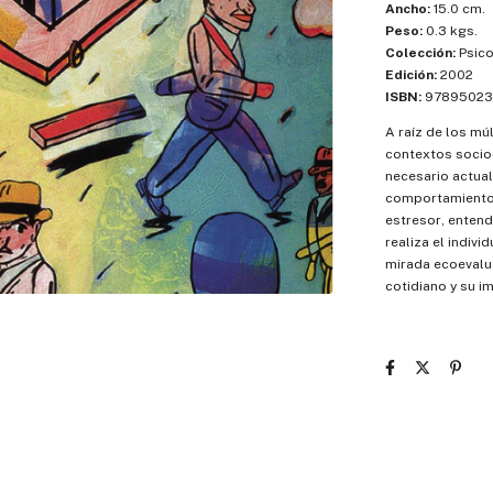
Ancho:
15.0 cm.
Peso:
0.3 kgs.
Colección:
Psico
Edición:
2002
ISBN:
97895023
A raíz de los mú
contextos socioc
necesario actual
comportamiento 
estresor, ente
realiza el indiv
mirada ecoevalua
cotidiano y su i