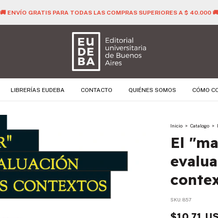
🚚 ENVÍO GRATIS PARA TODAS LAS COMPRAS SUPERIORES A $ 40.000 
LIBRERÍAS EUDEBA
CONTACTO
QUIÉNES SOMOS
CÓMO C
Inicio
>
Catalogo
>
El "ma
evalua
conte
SKU:
857
$10.71 U