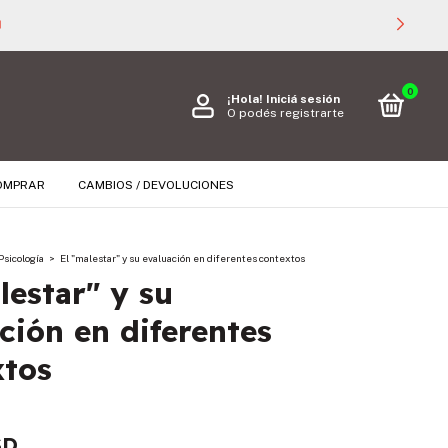

0
¡Hola!
Iniciá sesión
O podés registrarte
OMPRAR
CAMBIOS / DEVOLUCIONES
Psicología
>
El "malestar" y su evaluación en diferentes contextos
lestar" y su
ción en diferentes
xtos
SD