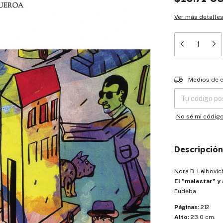
Ver más detalle
Entregas para el
Medios de 
No sé mi códig
Descripción
Nora B. Leibovic
El "malestar" y
Eudeba
Páginas:
212
Alto:
23.0 cm.