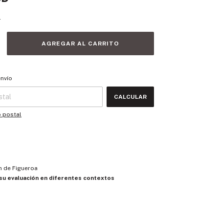
s
 CP:
CAMBIAR CP
envío
CALCULAR
o postal
h de Figueroa
 su evaluación en diferentes contextos