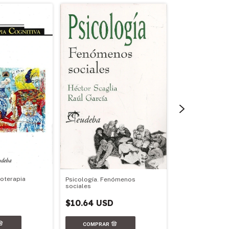
El dolor psíquic
coterapia
Psicología. Fenómenos
$17.79 USD
sociales
$10.64 USD