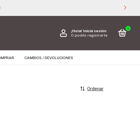

0
¡Hola!
Iniciá sesión
O podés registrarte
OMPRAR
CAMBIOS / DEVOLUCIONES
Ordenar