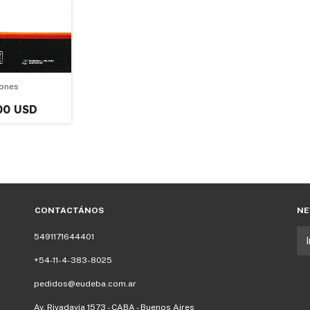
ones
00 USD
CONTACTÁNOS
NE
5491171644401
+54-11-4-383-8025
pedidos@eudeba.com.ar
Av. Rivadavia 1573 - CABA - Buenos Aires