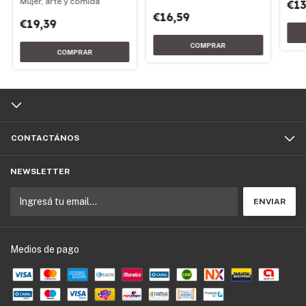
Mujer, arte y comida
€13
(1853 -1930)
€16,59
€19,39
CONTACTÁNOS
NEWSLETTER
Medios de pago