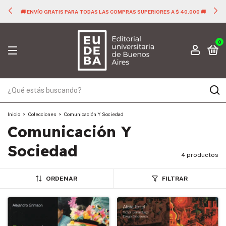
🚚 ENVÍO GRATIS PARA TODAS LAS COMPRAS SUPERIORES A $ 40.000 🚚
0
Inicio
>
Colecciones
>
Comunicación Y Sociedad
Comunicación Y
Sociedad
4 productos
ORDENAR
FILTRAR