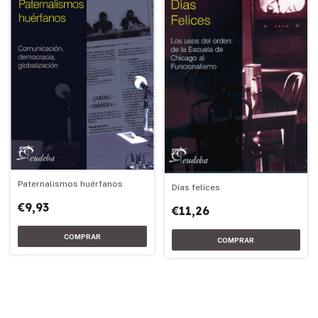
Paternalismos huérfanos
Días felices
€9,93
€11,26