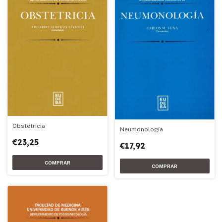
Obstetricia
Neumonología
€23,25
€17,92