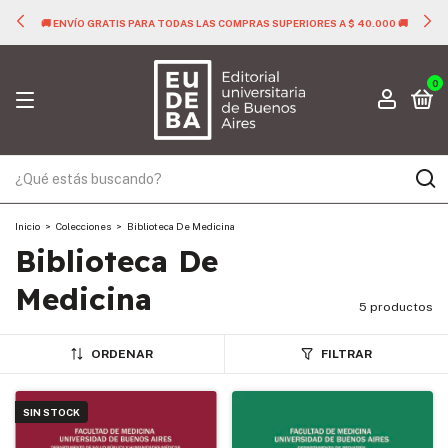
🚚 ENVÍO GRATIS PARA TODAS LAS COMPRAS SUPERIORES A $ 40.000 🚚
0
Inicio
>
Colecciones
>
Biblioteca De Medicina
Biblioteca De
Medicina
5 productos
ORDENAR
FILTRAR
SIN STOCK