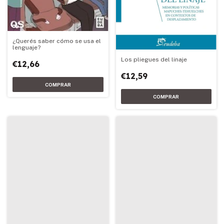
¿Querés saber cómo se usa el
lenguaje?
Los pliegues del linaje
€12,66
€12,59