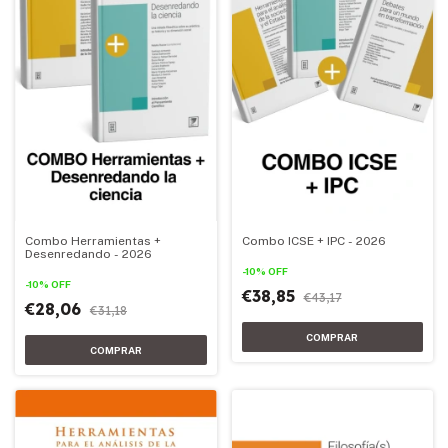
Combo Herramientas +
Combo ICSE + IPC - 2026
Desenredando - 2026
-
10
%
OFF
-
10
%
OFF
€38,85
€43,17
€28,06
€31,18