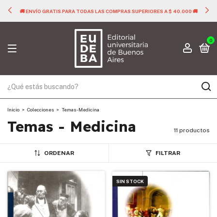
🚚 ENVÍO GRATIS PARA TODAS LAS COMPRAS SUPERIORES A $ 40.000 🚚
0
Inicio
>
Colecciones
>
Temas - Medicina
Temas - Medicina
11 productos
ORDENAR
FILTRAR
SIN STOCK