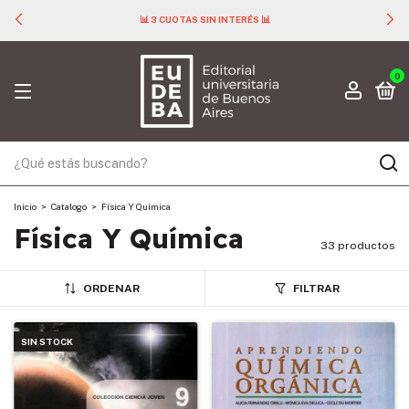
📊 3 CUOTAS SIN INTERÉS 📊
0
Inicio
>
Catalogo
>
Física Y Química
Física Y Química
33 productos
ORDENAR
FILTRAR
SIN STOCK