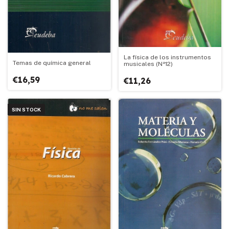
La física de los instrumentos
Temas de química general
musicales (Nª12)
€16,59
€11,26
SIN STOCK