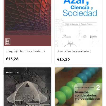
Lenguaje, teorías y modelos
Azar, ciencia y sociedad
€13,26
€13,26
SIN STOCK