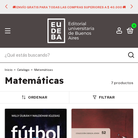
🚚 ENVÍO GRATIS PARA TODAS LAS COMPRAS SUPERIORES A $ 40.000 🚚
0
Inicio
>
Catalogo
>
Matemáticas
Matemáticas
7 productos
ORDENAR
FILTRAR