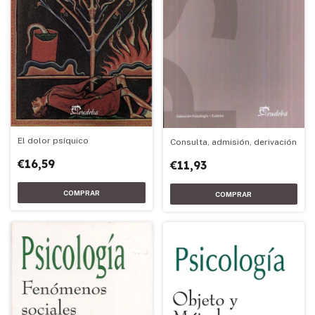
El dolor psíquico
Consulta, admisión, derivación
€16,59
€11,93