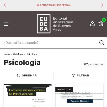
📊 3 CUOTAS SIN INTERÉS 📊
0
Inicio
>
Catalogo
>
Psicología
Psicología
87 productos
ORDENAR
FILTRAR
SIN STOCK