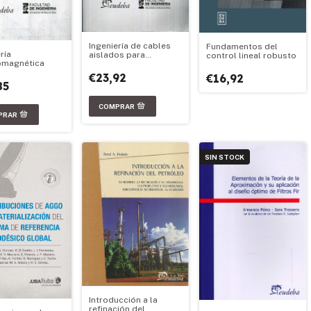
Ingeniería de cables
Fundamentos del
ría
aislados para
control lineal robusto
omagnética
transmisión de
energía eléctrica
€23,92
€16,92
85
SIN STOCK
Introducción a la
refinación del