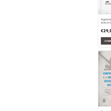
Ingenie
electr
€29,