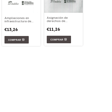
Asignación de
Ampliaciones en
derechos de
infraestructura de
propiedad sobre la
transporte de energía
trasmisión eléctrica
eléctrica
€11,26
€13,26