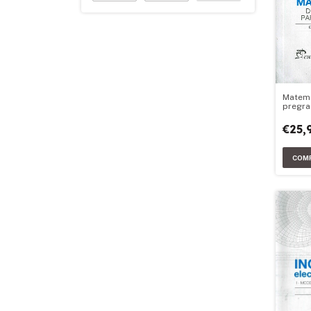
Matemá
pregra
ingenie
€25,