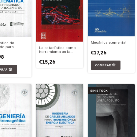
Mecánica elemental
tica de
do para
La estadística como
ría
€17,26
herramienta en la
gestión de seguros
98
patrimoniales
€15,26
SIN STOCK