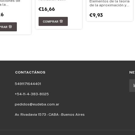
buciones de
Elementos de la teoría
petróleo
 la
de la aproximación y
€16,66
alización del
su aplicación al
a de referencia
diseño óptimo de
26
€9,93
ico global
filtros Fir
CONTACTÁNOS
NE
5491171644401
+54-11-4-383-8025
pedidos@eudeba.com.ar
Av. Rivadavia 1573 - CABA - Buenos Aires