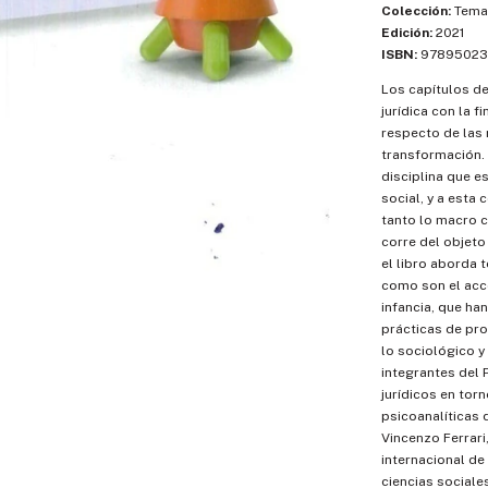
Colección:
Temas
Edición:
2021
ISBN:
97895023
Los capítulos de
jurídica con la 
respecto de las 
transformación. 
disciplina que e
social, y a esta
tanto lo macro c
corre del objeto
el libro aborda 
como son el acces
infancia, que ha
prácticas de prof
lo sociológico y
integrantes del 
jurídicos en torn
psicoanalíticas
Vincenzo Ferrari
internacional de
ciencias sociales