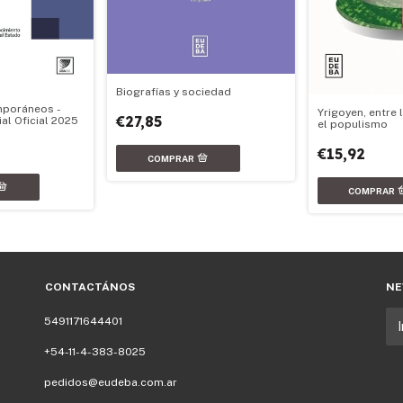
Biografías y sociedad
mporáneos -
Yrigoyen, entre 
€27,85
al Oficial 2025
el populismo
€15,92
CONTACTÁNOS
NE
5491171644401
+54-11-4-383-8025
pedidos@eudeba.com.ar