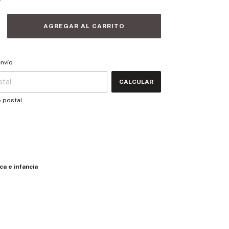
 CP:
CAMBIAR CP
envío
CALCULAR
o postal
ca e infancia