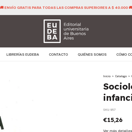
🚚 ENVÍO GRATIS PARA TODAS LAS COMPRAS SUPERIORES A $ 40.000 
LIBRERÍAS EUDEBA
CONTACTO
QUIÉNES SOMOS
CÓMO C
Inicio
>
Catalogo
>
Sociol
infanc
SKU:
957
€15,26
Ver más detalle