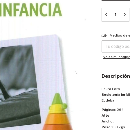
Entregas para el
Medios de 
No sé mi códig
Descripción
Laura Lora
Sociología jurídi
Eudeba
Páginas:
264
Alto:
Ancho:
Peso:
0.3 kgs.