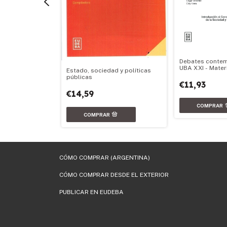
ar la educación
tra vez) en el
Debates conte
UBA XXI - Materi
Estado, sociedad y políticas
públicas
€11,93
€14,59
CÓMO COMPRAR (ARGENTINA)
CÓMO COMPRAR DESDE EL EXTERIOR
PUBLICAR EN EUDEBA