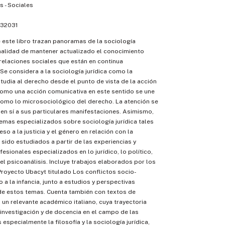
 - Sociales
32031
 este libro trazan panoramas de la sociología
finalidad de mantener actualizado el conocimiento
relaciones sociales que están en continua
Se considera a la sociología jurídica como la
studia al derecho desde el punto de vista de la acción
 como una acción comunicativa en este sentido se une
omo lo microsociológico del derecho. La atención se
 en sí a sus particulares manifestaciones. Asimismo,
temas especializados sobre sociología jurídica tales
o a la justicia y el género en relación con la
n sido estudiados a partir de las experiencias y
esionales especializados en lo jurídico, lo político,
 el psicoanálisis. Incluye trabajos elaborados por los
Proyecto Ubacyt titulado Los conflictos socio-
o a la infancia, junto a estudios y perspectivas
 de estos temas. Cuenta también con textos de
, un relevante académico italiano, cuya trayectoria
 investigación y de docencia en el campo de las
 especialmente la filosofía y la sociología jurídica,