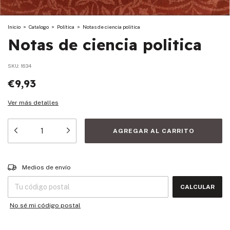
Inicio
>
Catalogo
>
Política
>
Notas de ciencia politica
Notas de ciencia politica
SKU:
1634
€9,93
Ver más detalles
Entregas para el CP:
CAMBIAR CP
Medios de envío
CALCULAR
No sé mi código postal