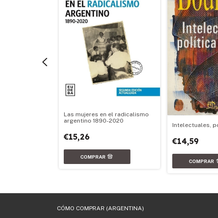
historia
-1955
Las mujeres en el radicalismo
argentino 1890-2020
Intelectuales, p
€15,26
€14,59
CÓMO COMPRAR (ARGENTINA)