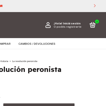

0
¡Hola!
Iniciá sesión
O podés registrarte
OMPRAR
CAMBIOS / DEVOLUCIONES
Historia
>
La revolución peronista
olución peronista
s