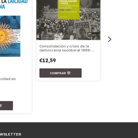
Consolidación y crisis de la
democracia neoliberal 1989-
2001
€12,59
icidad en
Los gobiernos li
inmigrante euro
-1930)
€16,59
WSLETTER