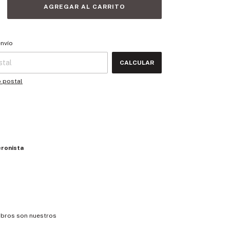
 CP:
CAMBIAR CP
envío
CALCULAR
o postal
eronista
ibros son nuestros