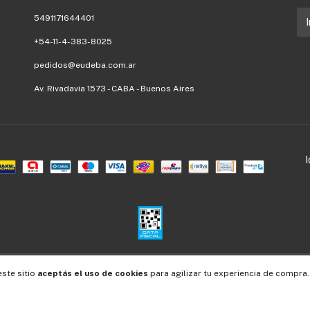
5491171644401
+54-11-4-383-8025
pedidos@eudeba.com.ar
Av. Rivadavia 1573 - CABA - Buenos Aires
Defensa de las y los consumidores. Para reclamos
ingresá acá.
/
Botón de arrepentimiento
este sitio
aceptás el uso de cookies
para agilizar tu experiencia de compra.