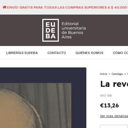
🚚 ENVÍO GRATIS PARA TODAS LAS COMPRAS SUPERIORES A $ 40.000 
LIBRERÍAS EUDEBA
CONTACTO
QUIÉNES SOMOS
CÓMO C
Inicio
>
Catalogo
>
La rev
SKU:
550
€13,26
Ver más detalle