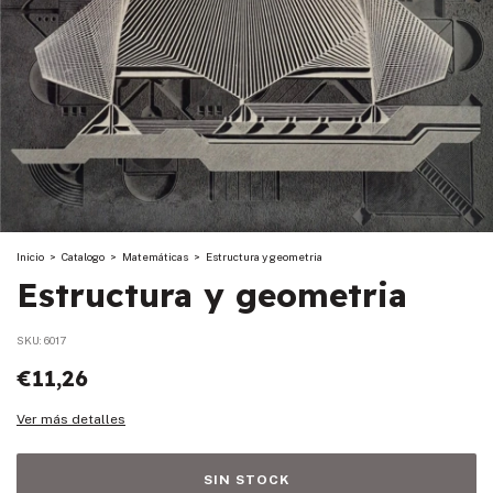
Inicio
>
Catalogo
>
Matemáticas
>
Estructura y geometria
Estructura y geometria
SKU:
6017
€11,26
Ver más detalles