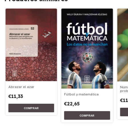
Abrazar el azar
Núme
prob
Fútbol y matemática
€11,33
€11
€22,65