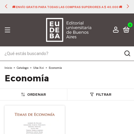
🚚 ENVÍO GRATIS PARA TODAS LAS COMPRAS SUPERIORES A $ 40.000 🚚
0
Inicio
>
Catalogo
>
Uba Xxi
>
Economía
Economía
ORDENAR
FILTRAR