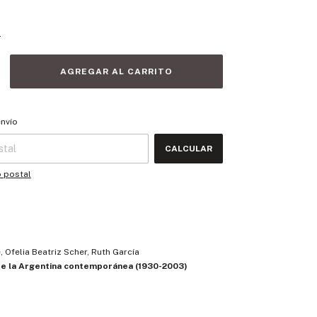
s
 CP:
CAMBIAR CP
envío
CALCULAR
o postal
, Ofelia Beatriz Scher, Ruth García
 de la Argentina contemporánea (1930-2003)