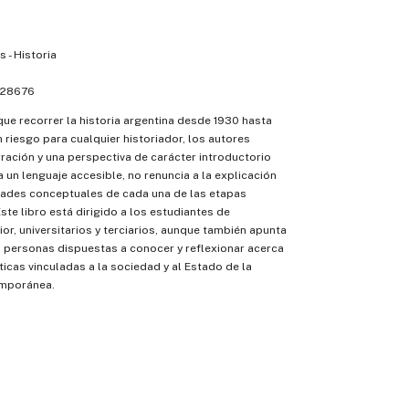
 - Historia
28676
ue recorrer la historia argentina desde 1930 hasta
n riesgo para cualquier historiador, los autores
rración y una perspectiva de carácter introductorio
iza un lenguaje accesible, no renuncia a la explicación
dades conceptuales de cada una de las etapas
ste libro está dirigido a los estudiantes de
or, universitarios y terciarios, aunque también apunta
 personas dispuestas a conocer y reflexionar acerca
icas vinculadas a la sociedad y al Estado de la
emporánea.