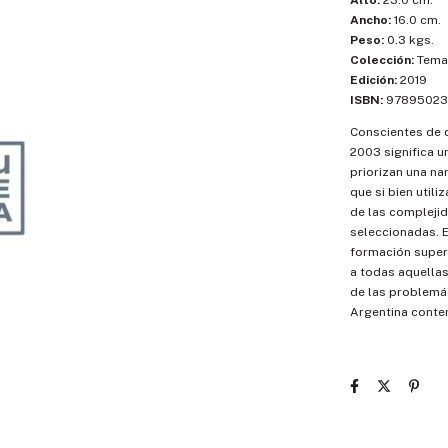
Alto:
23.0 cm.
Ancho:
16.0 cm.
Peso:
0.3 kgs.
Colección:
Temas
Edición:
2019
ISBN:
97895023
Conscientes de q
2003 significa u
priorizan una na
que si bien util
de las compleji
seleccionadas. E
formación superi
a todas aquellas
de las problemát
Argentina cont