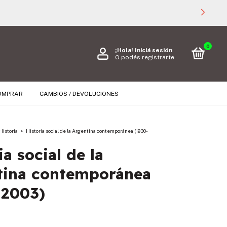
0
¡Hola!
Iniciá sesión
O podés registrarte
OMPRAR
CAMBIOS / DEVOLUCIONES
Historia
>
Historia social de la Argentina contemporánea (1930-
ia social de la
tina contemporánea
-2003)