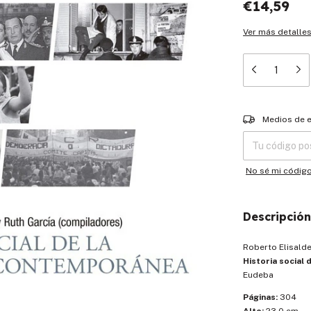
€14,59
Ver más detalle
Entregas para el
Medios de 
No sé mi códig
Descripción
Roberto Elisalde
Historia social
Eudeba
Páginas:
304