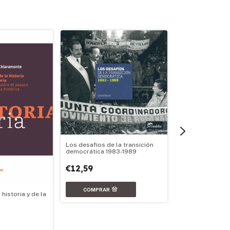
Los desafíos de la transición
democrática 1983-1989
€12,59
historia y de la
Intelectuales, po
€14,59