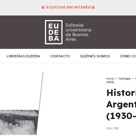
📊 3 CUOTAS SIN INTERÉS 📊
LIBRERÍAS EUDEBA
CONTACTO
QUIÉNES SOMOS
CÓMO C
Inicio
>
Catalogo
>
2003)
Histor
Argen
(1930
SKU:
516