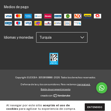
Medios de pago
Idiomas y monedas
Copyright EUDEBA - 30536109990 - 2026. Todos los derechos reservados.
Defensa de las y los consumidores. Para reclamos
ingresá acá.
Botón de arrepentimiento
Al navegar por este sitio
aceptás el uso de
ENTENDIDO
cookies
para agilizar tu experiencia de compra.