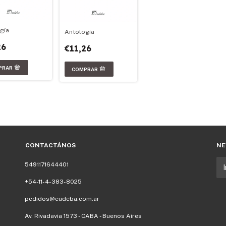
gía
Antología
26
€11,26
CONTACTÁNOS
NE
5491171644401
+54-11-4-383-8025
pedidos@eudeba.com.ar
Av. Rivadavia 1573 - CABA - Buenos Aires