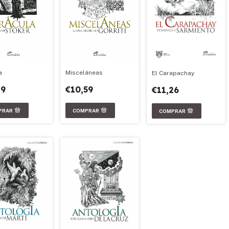
Misceláneas
a
El Carapachay
€10,59
19
€11,26