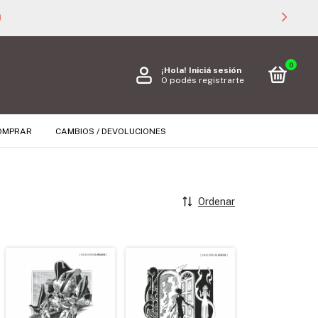

0
¡Hola!
Iniciá sesión
O podés registrarte
OMPRAR
CAMBIOS / DEVOLUCIONES
Ordenar