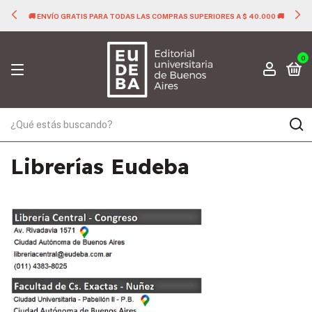
🚚 ENVÍO GRATIS PARA TODAS LAS COMPRAS SUPERIORES A $ 40.000 🚚
0
Librerías Eudeba