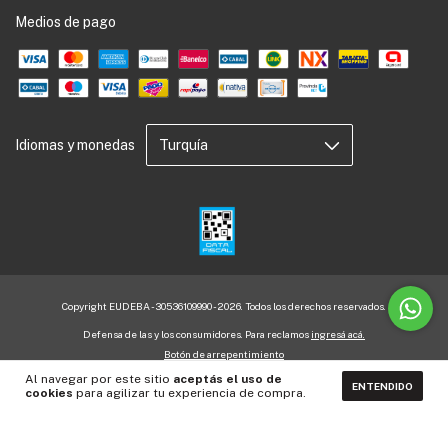
Medios de pago
Idiomas y monedas
Copyright EUDEBA - 30536109990 - 2026. Todos los derechos reservados.
Defensa de las y los consumidores. Para reclamos
ingresá acá.
Botón de arrepentimiento
Al navegar por este sitio
aceptás el uso de
ENTENDIDO
cookies
para agilizar tu experiencia de compra.