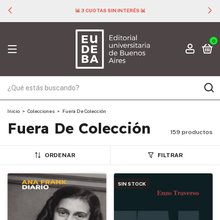
📊 3 CUOTAS SIN INTERÉS 📊
0
Inicio
>
Colecciones
>
Fuera De Colección
Fuera De Colección
159 productos
ORDENAR
FILTRAR
SIN STOCK