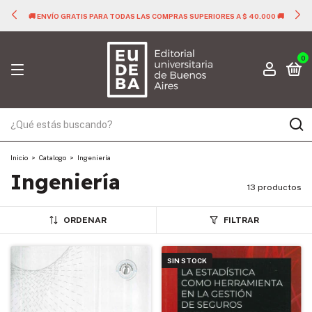
📊 3 CUOTAS SIN INTERÉS 📊
0
Inicio
>
Catalogo
>
Ingeniería
Ingeniería
13 productos
ORDENAR
FILTRAR
SIN STOCK