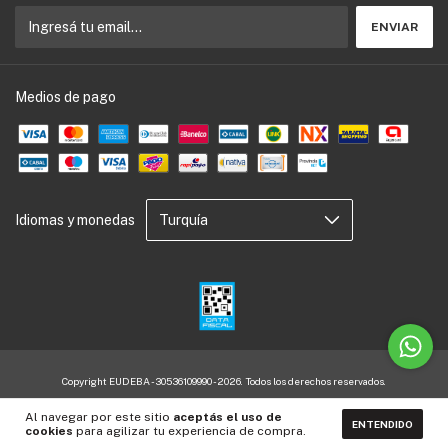
Medios de pago
Idiomas y monedas
Copyright EUDEBA - 30536109990 - 2026. Todos los derechos reservados.
Defensa de las y los consumidores. Para reclamos
ingresá acá.
Al navegar por este sitio
aceptás el uso de
ENTENDIDO
Botón de arrepentimiento
cookies
para agilizar tu experiencia de compra.