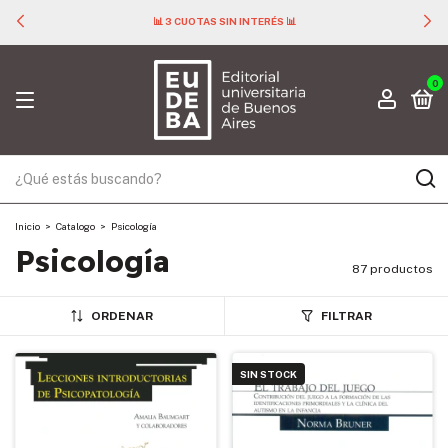
📊 3 CUOTAS SIN INTERÉS 📊
0
Inicio
>
Catalogo
>
Psicología
Psicología
87 productos
ORDENAR
FILTRAR
SIN STOCK