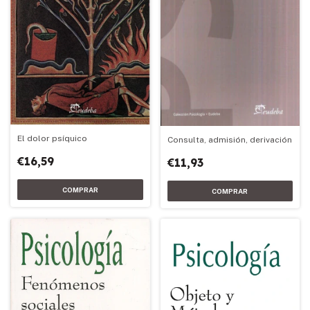
El dolor psíquico
Consulta, admisión, derivación
€16,59
€11,93