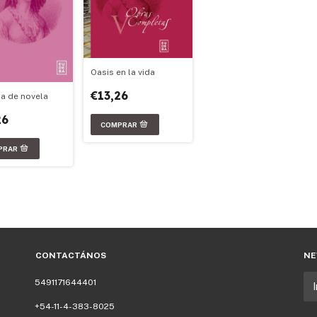
Oasis en la vida
€13,26
da de novela
26
CONTACTÁNOS
NE
5491171644401
+54-11-4-383-8025