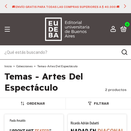
🚚 ENVÍO GRATIS PARA TODAS LAS COMPRAS SUPERIORES A $ 40.000 🚚
0
Inicio
>
Colecciones
>
Temas - Artes Del Espectáculo
Temas - Artes Del
Espectáculo
2 productos
ORDENAR
FILTRAR