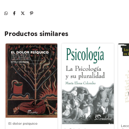
Productos similares
El dolor psíquico
Lecc