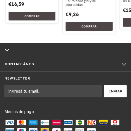
de p
La Psicología y su
€16,59
pluralidad
€15
€9,26
CONTACTÁNOS
NEWSLETTER
Medios de pago