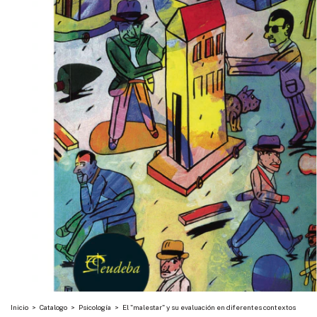
Inicio
>
Catalogo
>
Psicología
>
El "malestar" y su evaluación en diferentes contextos