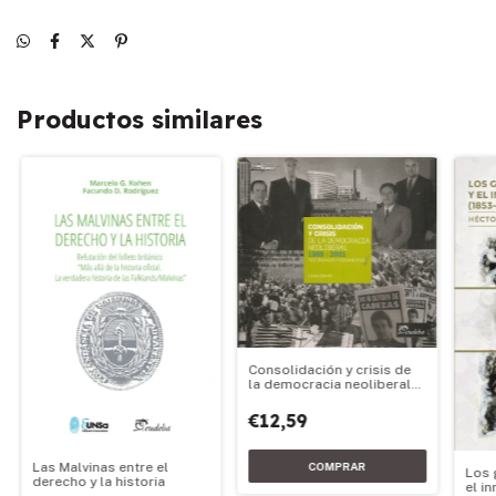
Productos similares
Consolidación y crisis de
la democracia neoliberal
1989-2001
€12,59
Las Malvinas entre el
Los 
derecho y la historia
el i