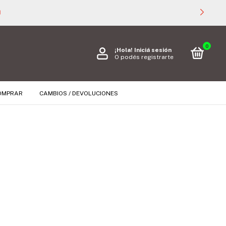

0
¡Hola!
Iniciá sesión
O podés registrarte
OMPRAR
CAMBIOS / DEVOLUCIONES