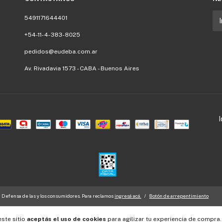
5491171644401
+54-11-4-383-8025
pedidos@eudeba.com.ar
Av. Rivadavia 1573 - CABA - Buenos Aires
Defensa de las y los consumidores. Para reclamos
ingresá acá.
/
Botón de arrepentimiento
este sitio
aceptás el uso de cookies
para agilizar tu experiencia de compra.