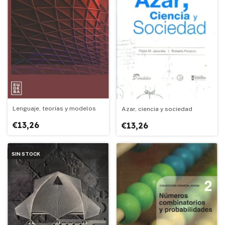
Lenguaje, teorías y modelos
Azar, ciencia y sociedad
€13,26
€13,26
SIN STOCK