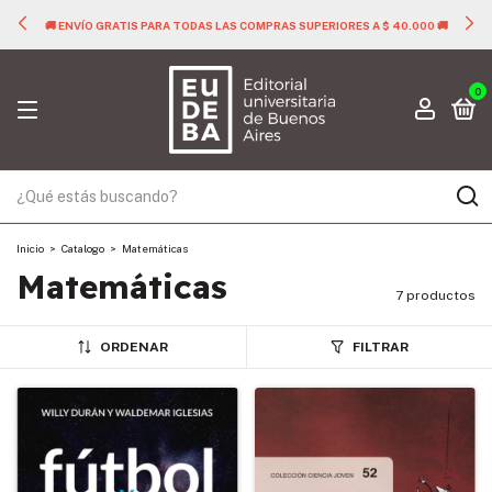
🚚 ENVÍO GRATIS PARA TODAS LAS COMPRAS SUPERIORES A $ 40.000 🚚
0
Inicio
>
Catalogo
>
Matemáticas
Matemáticas
7 productos
ORDENAR
FILTRAR