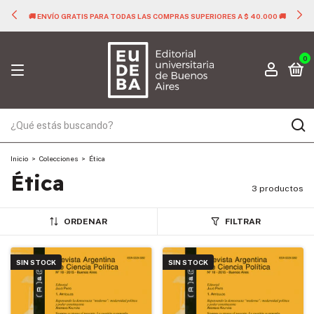
🚚 ENVÍO GRATIS PARA TODAS LAS COMPRAS SUPERIORES A $ 40.000 🚚
0
Inicio
>
Colecciones
>
Ética
Ética
3 productos
ORDENAR
FILTRAR
SIN STOCK
SIN STOCK