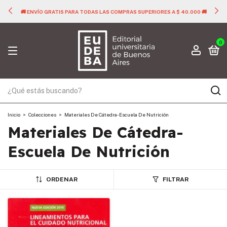
🚚 ENVÍO GRATIS PARA TODAS LAS COMPRAS SUPERIORES A $ 40.000 🚚
0
Inicio
>
Colecciones
>
Materiales De Cátedra- Escuela De Nutrición
Materiales De Cátedra-
Escuela De Nutrición
ORDENAR
FILTRAR