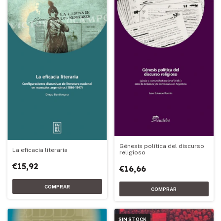
Génesis política del discurso
La eficacia literaria
religioso
€15,92
€16,66
SIN STOCK