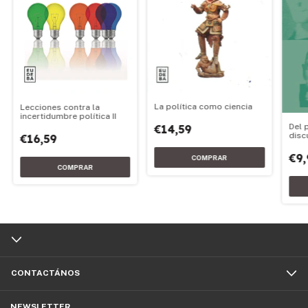
La política como ciencia
Lecciones contra la
incertidumbre política II
Del 
€14,59
disc
€16,59
€9,
CONTACTÁNOS
NEWSLETTER