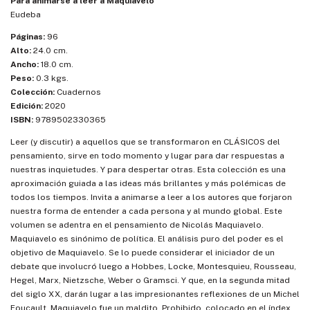
Para animarse a leer a Maquiavelo
Eudeba
Páginas:
96
Alto:
24.0 cm.
Ancho:
18.0 cm.
Peso:
0.3 kgs.
Colección:
Cuadernos
Edición:
2020
ISBN:
9789502330365
Leer (y discutir) a aquellos que se transformaron en CLÁSICOS del
pensamiento, sirve en todo momento y lugar para dar respuestas a
nuestras inquietudes. Y para despertar otras. Esta colección es una
aproximación guiada a las ideas más brillantes y más polémicas de
todos los tiempos. Invita a animarse a leer a los autores que forjaron
nuestra forma de entender a cada persona y al mundo global. Este
volumen se adentra en el pensamiento de Nicolás Maquiavelo.
Maquiavelo es sinónimo de política. El análisis puro del poder es el
objetivo de Maquiavelo. Se lo puede considerar el iniciador de un
debate que involucró luego a Hobbes, Locke, Montesquieu, Rousseau,
Hegel, Marx, Nietzsche, Weber o Gramsci. Y que, en la segunda mitad
del siglo XX, darán lugar a las impresionantes reflexiones de un Michel
Foucault. Maquiavelo fue un maldito. Prohibido, colocado en el índex