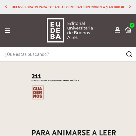
🚚 ENVÍO GRATIS PARA TODAS LAS COMPRAS SUPERIORES A $ 40.000 🚚
0