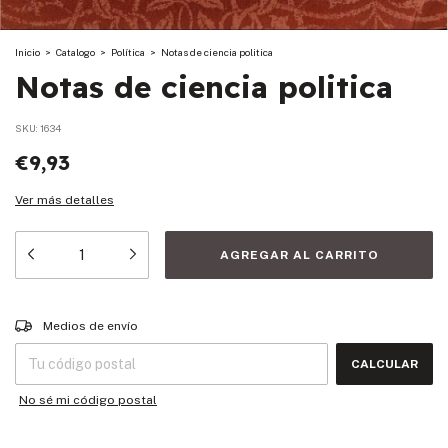
Inicio
>
Catalogo
>
Política
>
Notas de ciencia politica
Notas de ciencia politica
SKU:
1634
€9,93
Ver más detalles
Entregas para el CP:
CAMBIAR CP
Medios de envío
CALCULAR
No sé mi código postal