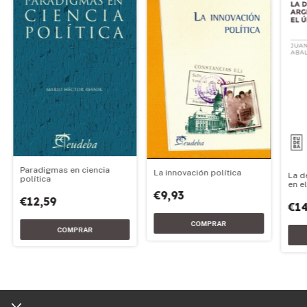
Paradigmas en ciencia
La innovación política
La d
política
en e
€9,93
€12,59
€14