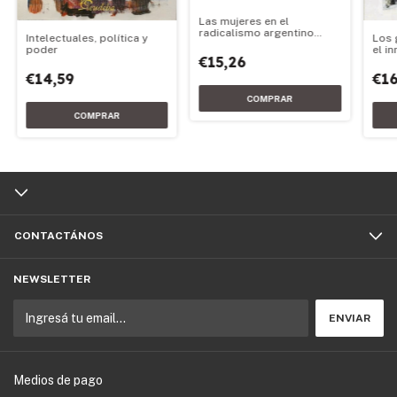
Las mujeres en el
radicalismo argentino
Los 
Intelectuales, política y
1890-2020
el i
poder
€15,26
(185
€16
€14,59
CONTACTÁNOS
NEWSLETTER
Medios de pago