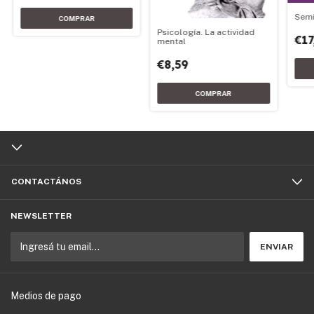
Semi
Psicología. La actividad
€17
mental
€8,59
CONTACTÁNOS
NEWSLETTER
Medios de pago