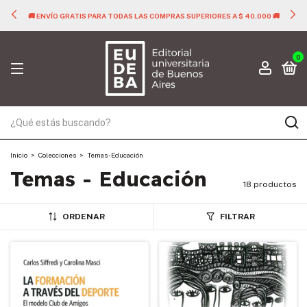
🚚 ENVÍO GRATIS PARA TODAS LAS COMPRAS SUPERIORES A $ 40.000 🚚
0
Inicio
>
Colecciones
>
Temas - Educación
Temas - Educación
18 productos
ORDENAR
FILTRAR