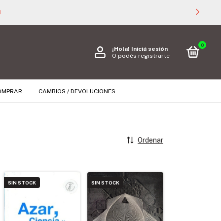

0
¡Hola!
Iniciá sesión
O podés registrarte
OMPRAR
CAMBIOS / DEVOLUCIONES
Ordenar
SIN STOCK
SIN STOCK