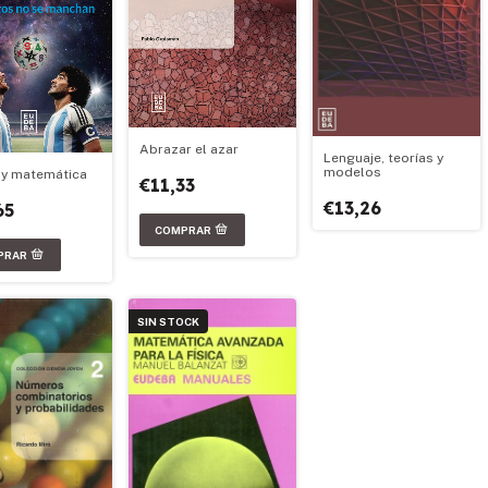
Abrazar el azar
Lenguaje, teorías y
modelos
 y matemática
€11,33
€13,26
65
SIN STOCK