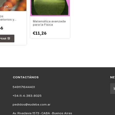
os
atorios y
Matemática avanzada
ilidades (Nº2)
para la Física
66
€11,26
CONTACTÁNOS
NE
5491171644401
+54-11-4-383-8025
pedidos@eudeba.com.ar
Av. Rivadavia 1573 - CABA - Buenos Aires