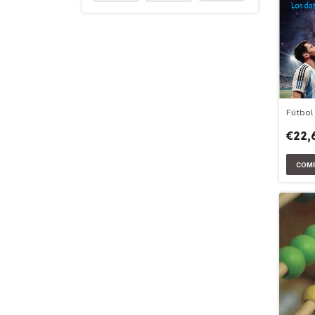
Fútbol
€22,