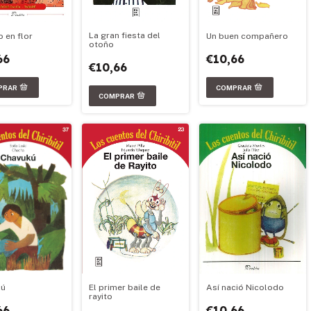
La gran fiesta del
Un buen compañero
o en flor
otoño
€10,66
66
€10,66
Así nació Nicolodo
kú
El primer baile de
rayito
€10,66
66