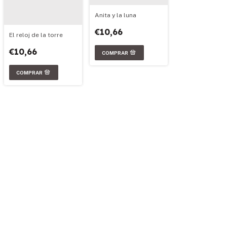
Anita y la luna
€10,66
El reloj de la torre
€10,66