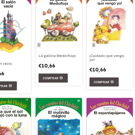
La gallina Mediofloja
¡Cuidado que vengo
yo!
n vacío
€10,66
€10,66
66