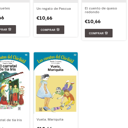
El cuento de queso
guetes
Un regalo de Pascua
redondo
66
€10,66
€10,66
Vuela, Mariquita
etel de tía Iris