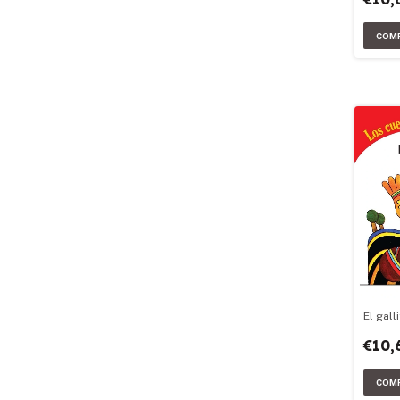
El gall
€10,