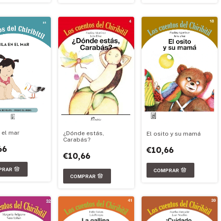
 el mar
¿Dónde estás,
El osito y su mamá
Carabás?
66
€10,66
€10,66