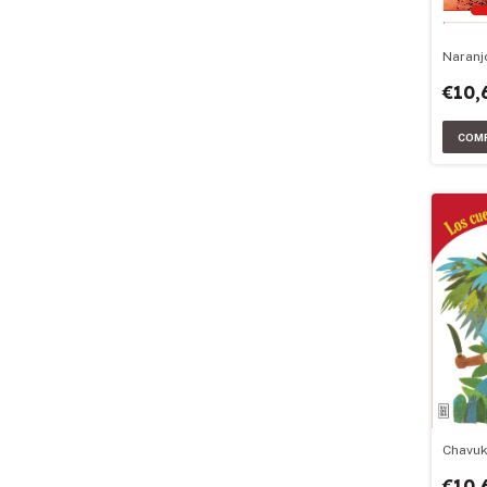
Naranj
€10,
Chavu
€10,