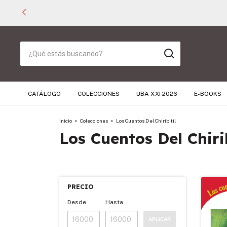
CATÁLOGO
COLECCIONES
UBA XXI 2026
E-BOOKS
Inicio
>
Colecciones
>
Los Cuentos Del Chiribitil
Los Cuentos Del Chirib
PRECIO
Desde
Hasta
APLICAR