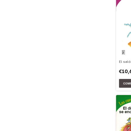
El saló
€10,