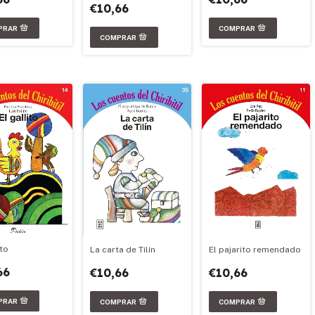
€10,66
ito
La carta de Tilín
El pajarito remendado
66
€10,66
€10,66