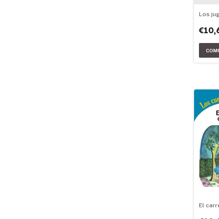
Los ju
€10,
El carr