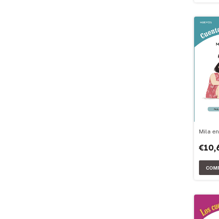
Mila en
€10,