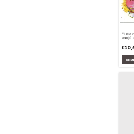
El día 
enojó 
€10,