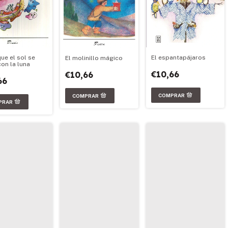
El espantapájaros
que el sol se
El molinillo mágico
con la luna
€10,66
€10,66
66