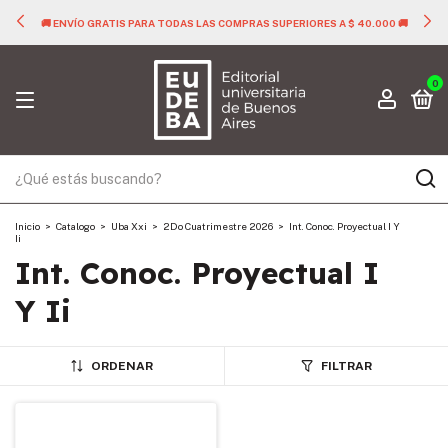
🚚 ENVÍO GRATIS PARA TODAS LAS COMPRAS SUPERIORES A $ 40.000 🚚
0
Inicio
>
Catalogo
>
Uba Xxi
>
2Do Cuatrimestre 2026
>
Int. Conoc. Proyectual I Y
Ii
Int. Conoc. Proyectual I
Y Ii
ORDENAR
FILTRAR