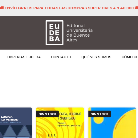
🚚 ENVÍO GRATIS PARA TODAS LAS COMPRAS SUPERIORES A $ 40.000 
LIBRERÍAS EUDEBA
CONTACTO
QUIÉNES SOMOS
CÓMO C
SIN STOCK
SIN STOCK