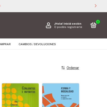

0
¡Hola!
Iniciá sesión
O podés registrarte
OMPRAR
CAMBIOS / DEVOLUCIONES
Ordenar