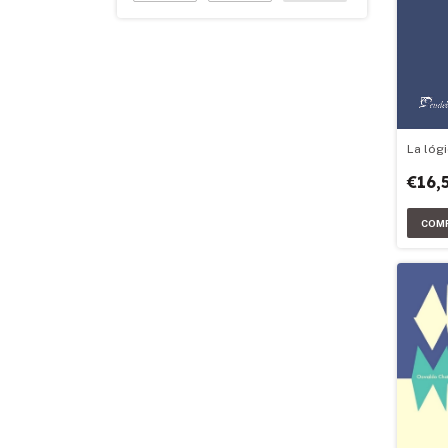
La lóg
€16,