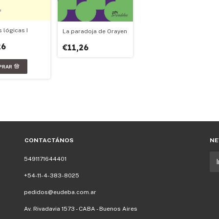
 lógicas I
La paradoja de Orayen
26
€11,26
CONTACTÁNOS
NE
5491171644401
+54-11-4-383-8025
pedidos@eudeba.com.ar
Av. Rivadavia 1573 - CABA - Buenos Aires