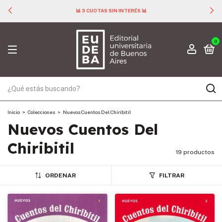
📊 3 CUOTAS SIN INTERÉS 📊
0
Inicio
>
Colecciones
>
Nuevos Cuentos Del Chiribitil
Nuevos Cuentos Del
Chiribitil
19 productos
ORDENAR
FILTRAR