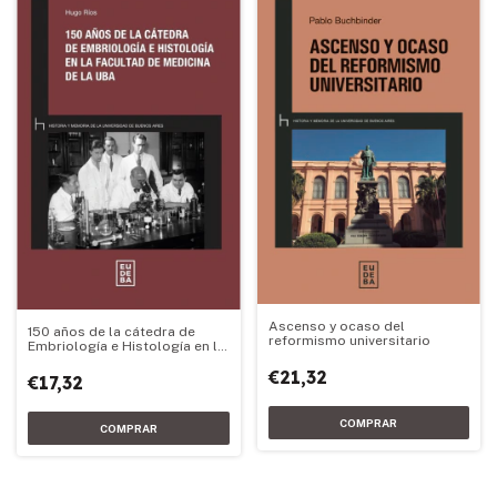
Ascenso y ocaso del
150 años de la cátedra de
reformismo universitario
Embriología e Histología en la
Facultad de Medicina de la
€21,32
UBA
€17,32