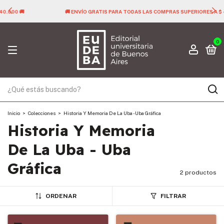
🚚 ENVÍO GRATIS PARA TODAS LAS COMPRAS SUPERIORES A $ 40.000 🚚
0
Inicio
>
Colecciones
>
Historia Y Memoria De La Uba - Uba Gráfica
Historia Y Memoria
De La Uba - Uba
Gráfica
2 productos
ORDENAR
FILTRAR