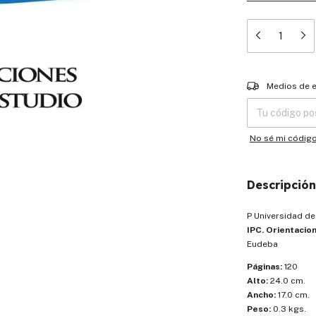
Entregas para el
Medios de 
No sé mi códig
Descripción
P Universidad d
IPC. Orientacio
Eudeba
Páginas:
120
Alto:
24.0 cm.
Ancho:
17.0 cm.
Peso:
0.3 kgs.