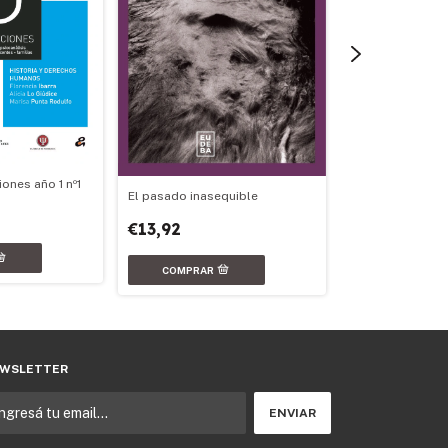
¿Querés saber po
los alimentos n
enfermar?
€12,66
ones año 1 nº1
El pasado inasequible
€13,92
WSLETTER