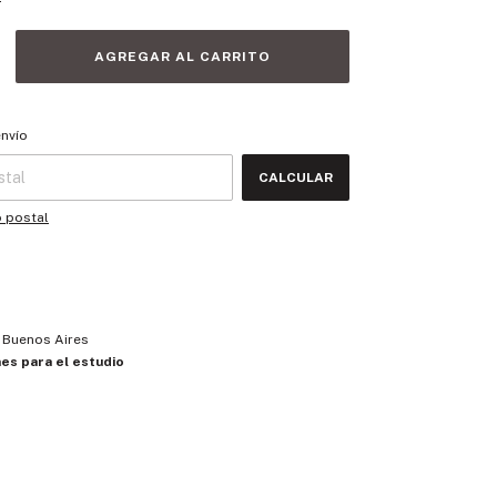
 CP:
CAMBIAR CP
envío
CALCULAR
o postal
e Buenos Aires
nes para el estudio