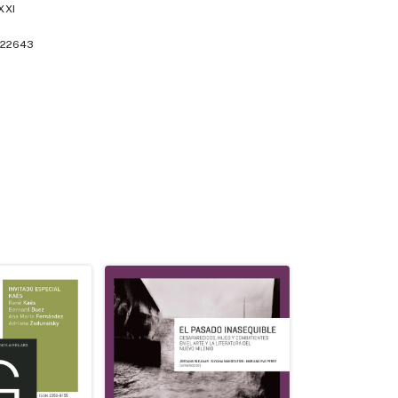
XXI
22643