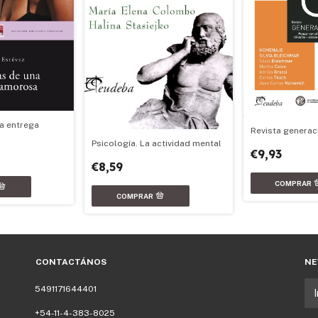
a entrega
Revista generaci
Psicología. La actividad mental
€9,93
€8,59
CONTACTÁNOS
NE
5491171644401
+54-11-4-383-8025