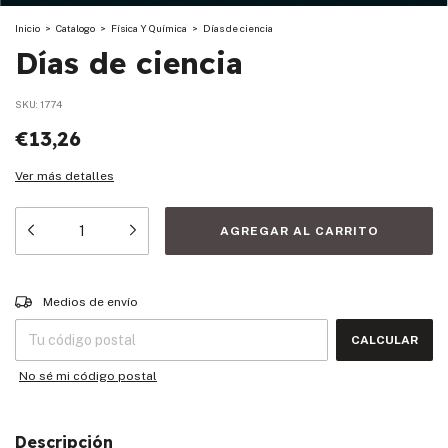
Inicio
>
Catalogo
>
Física Y Química
>
Días de ciencia
Días de ciencia
SKU:
1774
€13,26
Ver más detalles
Entregas para el CP:
CAMBIAR CP
Medios de envío
CALCULAR
No sé mi código postal
Descripción