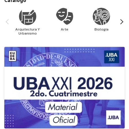
Catálogo
Arquitectura Y
Arte
Biología
Cie
Urbanismo