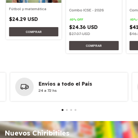
Fútbol y matemática
Combo ICSE - 2026
Comb
$24.29 USD
-
10
%
OFF
-
10
%
$24.36 USD
$41
$27.07 USD
$46
Envíos a todo el País
24 a 72 hs
Nuevos Chiribitiles