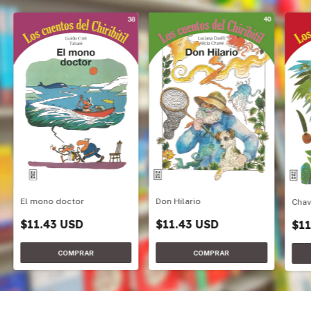
Don Hilario
El mono doctor
Cha
$11.43 USD
$11.43 USD
$11