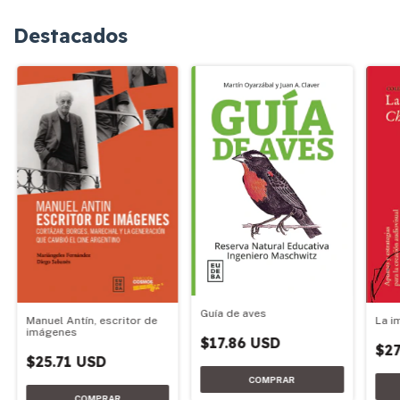
Destacados
Guía de aves
Manuel Antín, escritor de
La i
imágenes
$17.86 USD
$27
$25.71 USD