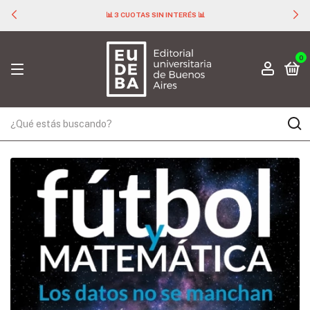
📊 3 CUOTAS SIN INTERÉS 📊
0