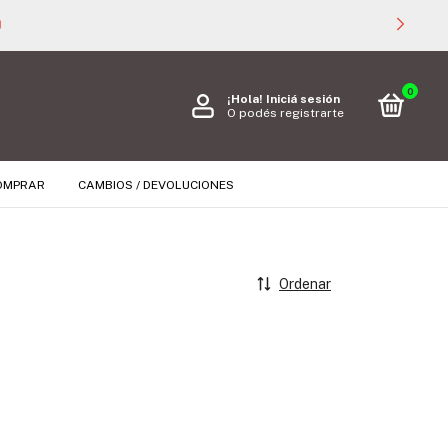

0
¡Hola!
Iniciá sesión
O podés registrarte
OMPRAR
CAMBIOS / DEVOLUCIONES
Ordenar