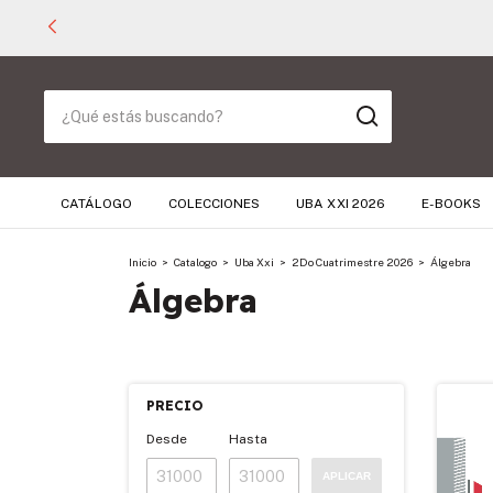
CATÁLOGO
COLECCIONES
UBA XXI 2026
E-BOOKS
Inicio
>
Catalogo
>
Uba Xxi
>
2Do Cuatrimestre 2026
>
Álgebra
Álgebra
PRECIO
Desde
Hasta
APLICAR