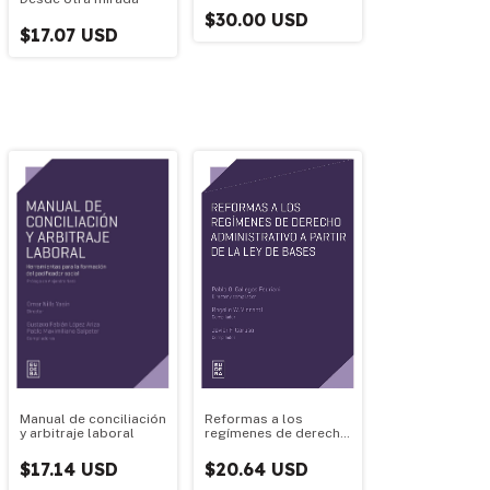
$30.00 USD
$17.07 USD
Manual de conciliación
Reformas a los
y arbitraje laboral
regímenes de derecho
administrativo a partir
de la Ley de bases
$17.14 USD
$20.64 USD