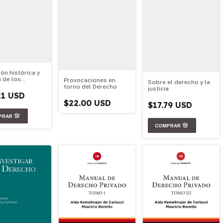
ón histórica y
a de los
Provocaciones en
Sobre el derecho y la
os de
torno del Derecho
justicia
ción de la
21 USD
Europea y el
$22.00 USD
$17.79 USD
sur