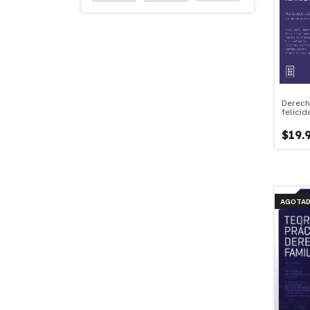
Derech
felicid
$19.
AGOTA