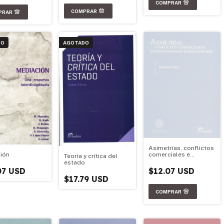
acional
DO
AGOTADO
Asimetrías, conflictos
ión
comerciales e
Teoría y crítica del
instituciones
estado
internacionales
07 USD
$12.07 USD
$17.79 USD