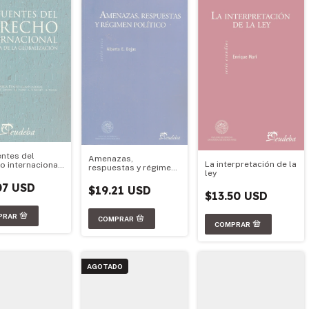
entes del
Amenazas,
La interpretación de la
o internacional
respuestas y régimen
ley
ra de la
político
ización
07 USD
$19.21 USD
$13.50 USD
AGOTADO