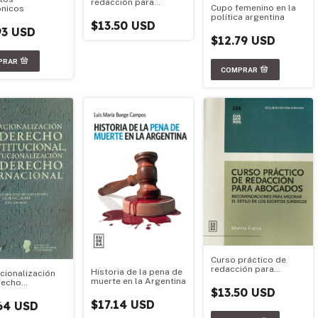
redacción para
Cupo femenino en la
ónicos
abogados
política argentina
$13.50 USD
93 USD
$12.79 USD
Curso práctico de
redacción para
Historia de la pena de
acionalización
abogados
muerte en la Argentina
recho
$13.50 USD
tucional,
tucionalización
$17.14 USD
64 USD
recho