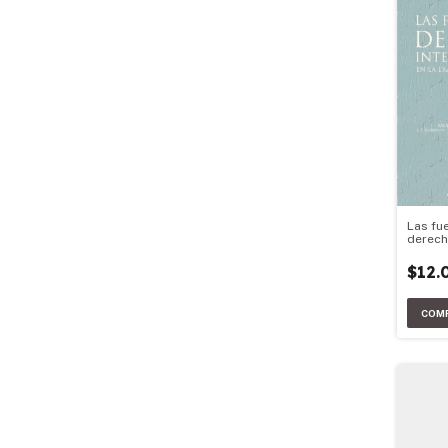
Las fu
derech
en la e
global
$12.