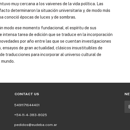
mantuvo muy cercana a los vaivenes de la vida política. Las
facto determinaron la situación universitaria y, de modo más
eba conoció épocas de luces y de sombras.
lgún modo ese momento fundacional, el espíritu de sus
e intensa tarea de edición que se traduce en la incorporación
ovedades por año entre las que se cuentan investigaciones
, ensayos de gran actualidad, clásicos insustituibles de
de traducciones para incorporar al universo cultural de
l mundo.
CONTACT US
NE
5491171644401
+54-11-4-383-8025
pedidos@eudeba.com.ar