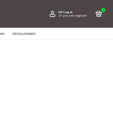
0
Hi!
Log in
Or you can register
RAR
DEVOLUCIONES